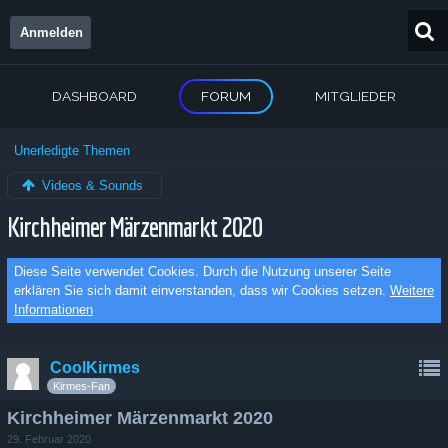
Anmelden
DASHBOARD
FORUM
MITGLIEDER
Unerledigte Themen
Videos & Sounds
Kirchheimer Märzenmarkt 2020
Diese Seite verwendet Cookies. Durch die Nutzung unserer Seite
erklären Sie sich damit einverstanden, dass wir Cookies setzen.
Weitere
Informationen
CoolKirmes
Kirmes-Fan
Kirchheimer Märzenmarkt 2020
29. Februar 2020